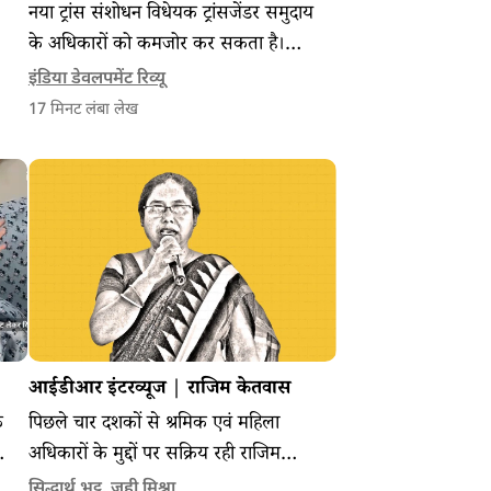
नया ट्रांस संशोधन विधेयक ट्रांसजेंडर समुदाय
के अधिकारों को कमजोर कर सकता है।
इसमें आत्म-पहचान और कानूनी सुरक्षा पर
इंडिया डेवलपमेंट रिव्यू
सीमाएं लगाने की आशंका जतायी जा रही है।
17
मिनट लंबा लेख
इस कारण कई एक्टिविस्ट और विशेषज्ञ इसे
बड़े स्तर पर अधिकारों का हनन ठहरा रहे हैं।
नी
आईडीआर इंटरव्यूज | राजिम केतवास
े
पिछले चार दशकों से श्रमिक एवं महिला
अधिकारों के मुद्दों पर सक्रिय रही राजिम
केतवास मध्य प्रदेश के श्रमिक आंदोलन में
सिद्धार्थ भट्ट
,
जूही मिश्रा