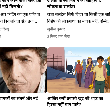
 काम करने वाली संस्थाओं
दलितों के स्वाभिमान का साहित्य है
ों नहीं मिलती?
लोकगाथा सलहेस
सआर फंडिंग का एक प्रतिशत
राजा सलहेस सिर्फ बिहार या किसी एक जा
ा विकलांगता क्षेत्र तक
विशेष की लोकगाथा का नायक नहीं, बल्कि
 नयी रिपोर्ट बता रही कि है कि
बहुजन समाज के साझा नायक हैं। सलहेस 
 रिव्यू
सुनील कुमार
 कैसे बदला जा सकता है।
लोकगाथा प्रेम, संवेदना, विद्रोह और सामाज
ख
3
मिनट लंबा लेख
न्याय की अनूठी अभिव्यक्ति है।
गायकों का संघर्ष और नई
आखिर क्यों प्रवासी खुद को शहर का
हिस्सा नहीं मान पाते?