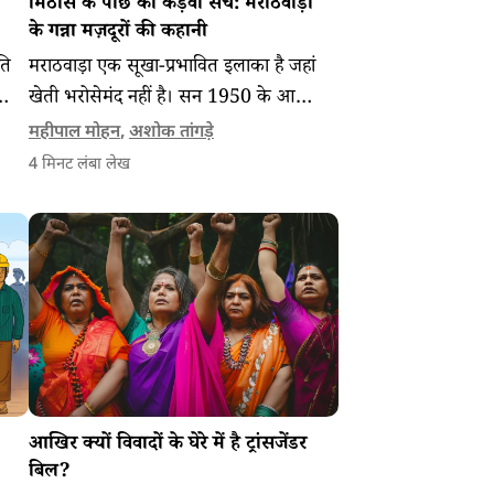
मिठास के पीछे का कड़वा सच: मराठवाड़ा
के गन्ना मज़दूरों की कहानी
ति
मराठवाड़ा एक सूखा-प्रभावित इलाका है जहां
खेती भरोसेमंद नहीं है। सन 1950 के आस-
की
पास अहमदनगर में पहली शुगर फैक्ट्री बनी थी
महीपाल मोहन
,
अशोक तांगड़े
िक
और वहीं से एक नई मज़दूरी की कहानी शुरू
4
मिनट लंबा लेख
हुई।
आखिर क्यों विवादों के घेरे में है ट्रांसजेंडर
बिल?