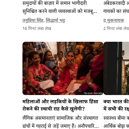
समुदायों की बाज़ार में समान भागीदारी
अंबेडकरवादी आ
सुनिश्चित करने वाली व्यवस्थाओं को मजबूत
गायकों का सं
करने के साथ यह तय करना भी जरूरी है कि
मुख्यधारा द्वा
तनुप्रिया सिंह
,
सिद्धार्थ भट्ट
द मूकनायक
वन और प्रकृति, बाजार की ताकतों के अधीन
कहानी संगीत
16
मिनट लंबा लेख
2
मिनट लंबा ले
न हो जाएं।
लड़ाई की।
महिलाओं और लड़कियों के खिलाफ हिंसा
क्या भारत की 
रोकने की स्थायी राह कैसे खुलेगी?
में सभी की रक
लैंगिक असमानताएं सामाजिक और संस्थागत
स्वास्थ्य बीमा 
ढांचों में गहराई से जड़ें जमाए हैं। अनौपचारिक
आर्थिक बोझ क