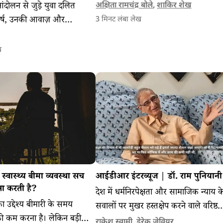
ंदोलन से जुड़े युवा दलित
अक्षिता रामचंद्र बोले
,
शाकिर शेख
घर्ष, उनकी आवाज़ और
3
मिनट लंबा लेख
रा की जा रही अनदेखी- एक
, पहचान और समानता की
ख
स्वास्थ्य बीमा व्यवस्था सच
आईडीआर इंटरव्यूज | डॉ. राम पुनिया
्षा करती है?
देश में धर्मनिरपेक्षता और सामाजिक न्याय क
का उद्देश्य बीमारी के समय
सवालों पर मुखर हस्तक्षेप करने वाले वरिष्ठ
ो कम करना है। लेकिन बड़ी
चिंतक डॉ. राम पुनियानी आईडीआर से
राकेश स्वामी
,
डेरेक ज़ेवियर