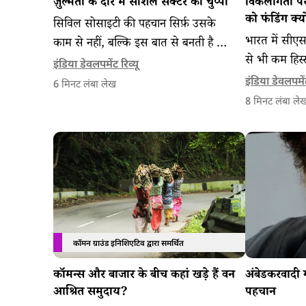
ज़ुल्मतों के दौर में सोशल सेक्टर की चुप्पी
विकलांगता पर
को फंडिंग क्य
सिविल सोसाइटी की पहचान सिर्फ़ उसके
भारत में सीए
काम से नहीं, बल्कि इस बात से बनती है कि
से भी कम हिस्स
वह मुश्किल समय में किसके साथ खड़ी होती
इंडिया डेवलपमेंट रिव्यू
पहुंचता है। एक
है।
इंडिया डेवलपमेंट
6
मिनट लंबा लेख
इस स्थिति को
8
मिनट लंबा ले
कॉमन ग्राउंड इनिशिएटिव द्वारा समर्थित
कॉमन्स और बाजार के बीच कहां खड़े हैं वन
अंबेडकरवादी 
आश्रित समुदाय?
पहचान