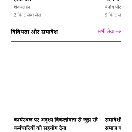
होता तो?
की स्थायी व्
शंकरलाल
बेनॉय पीटर
,
लि
2
मिनट लंबा लेख
9
मिनट लंबा ले
विविधता और समावेश
सभी लेख
कार्यस्थल पर अदृश्य विकलांगता से जूझ रहे
समावेशी समुद
कर्मचारियों को सहयोग देना
समाज का कर्तव