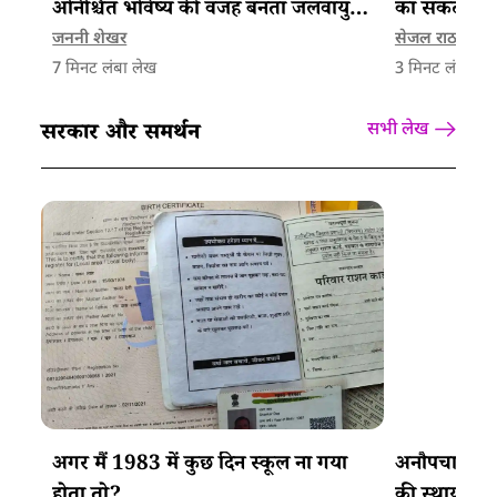
अनिश्चित भविष्य की वजह बनता जलवायु
का संकट
संकट
जननी शेखर
सेजल राठवा
7
मिनट लंबा लेख
3
मिनट लंबा ले
सरकार और समर्थन
सभी लेख
अगर मैं 1983 में कुछ दिन स्कूल ना गया
अनौपचारिक श्र