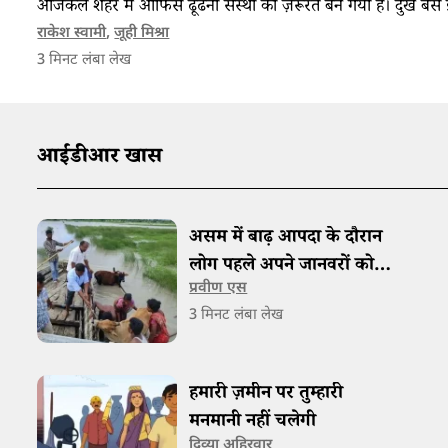
आजकल शहर में ऑफिस ढूंढना संस्था की ज़रूरत बन गया है। दुख बस इ
राकेश स्वामी
,
जूही मिश्रा
3
मिनट लंबा लेख
आईडीआर खास
असम में बाढ़ आपदा के दौरान
लोग पहले अपने जानवरों को
प्रवीण एस
बचाते हैं
3
मिनट लंबा लेख
हमारी ज़मीन पर तुम्हारी
मनमानी नहीं चलेगी
दिव्या अहिरवार