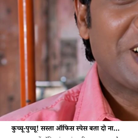
कुच्चू-पुच्चू! सस्ता ऑफिस स्पेस बता दो ना…