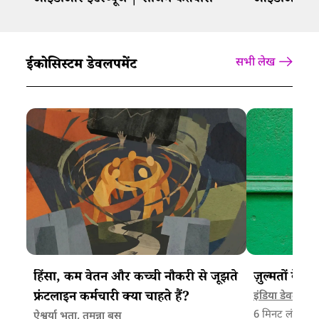
आईडीआर इंटरव्यूज | राजिम केतवास
आईडीआर इंटरव
ईकोसिस्टम डेवलपमेंट
सभी लेख
हिंसा, कम वेतन और कच्ची नौकरी से जूझते
ज़ुल्मतों के द
फ्रंटलाइन कर्मचारी क्या चाहते हैं?
इंडिया डेवलपमेंट 
6
मिनट लंबा ले
ऐश्वर्या भुता
,
तमन्ना बसु