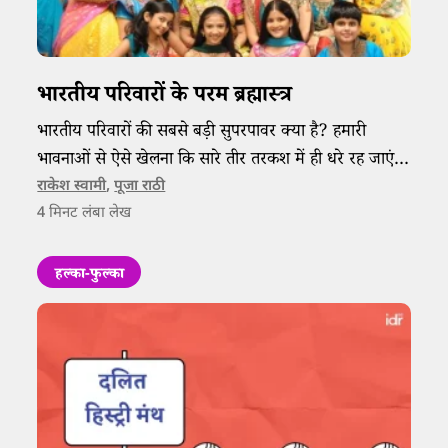
भारतीय परिवारों के परम ब्रह्मास्त्र
भारतीय परिवारों की सबसे बड़ी सुपरपावर क्या है? हमारी
भावनाओं से ऐसे खेलना कि सारे तीर तरकश में ही धरे रह जाएं।
तो आइए, इस बार मिलते हैं कुछ ऐसे ही जज़्बाती हथियारों से।
राकेश स्वामी
,
पूजा राठी
4
मिनट लंबा लेख
हल्का-फुल्का