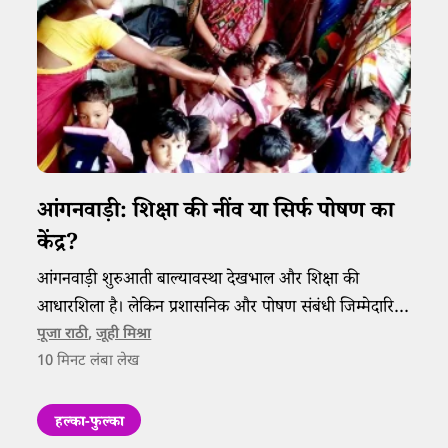
आंगनवाड़ी: शिक्षा की नींव या सिर्फ पोषण का
केंद्र?
आंगनवाड़ी शुरुआती बाल्यावस्था देखभाल और शिक्षा की
आधारशिला है। लेकिन प्रशासनिक और पोषण संबंधी जिम्मेदारियों
के दबाव में कार्यकर्ता गुणवत्तापूर्ण शिक्षा और देखभाल पर पूरा
पूजा राठी
,
जूही मिश्रा
10
मिनट लंबा लेख
ध्यान नहीं दे पाती हैं।
हल्का-फुल्का