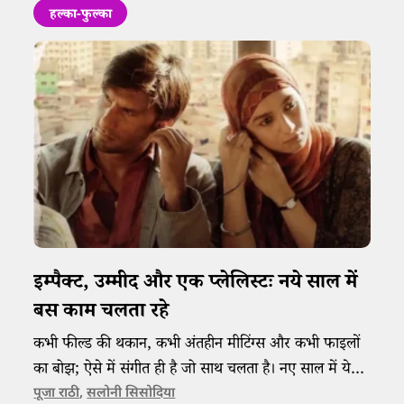
हल्का-फुल्का
इम्पैक्ट, उम्मीद और एक प्लेलिस्टः नये साल में
बस काम चलता रहे
कभी फील्ड की थकान, कभी अंतहीन मीटिंग्स और कभी फाइलों
का बोझ; ऐसे में संगीत ही है जो साथ चलता है। नए साल में ये
धुनें हमें याद दिलाती हैं कि बदलाव की राह लंबी सही, लेकिन हर
पूजा राठी
,
सलोनी सिसोदिया