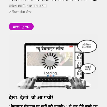
सरकारी और क्या प्राइवेट, हर कोई अप्रेज़ल की बाट जोहता है।
लेकिन यह महीना सबके लिए अलग-अलग गुल खिलाता है!
राकेश स्वामी
,
सलमान फहीम
2
मिनट लंबा लेख
हल्का-फुल्का
देखो, देखो, वो आ गयी!