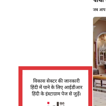
चौथा 
जब आप 1