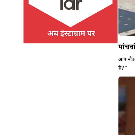
पांचवा
आप नौकरी
है?”