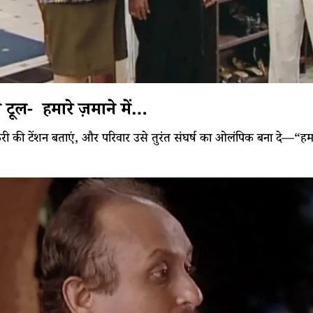
ं टूल- हमारे ज़माने में…
 की टेंशन बताएं, और परिवार उसे तुरंत संघर्ष का ओलंपिक बना दे—“हम पूर