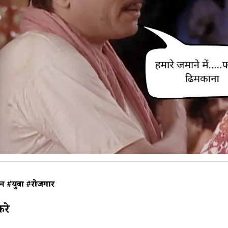
जन
#युवा
#रोजगार
करे