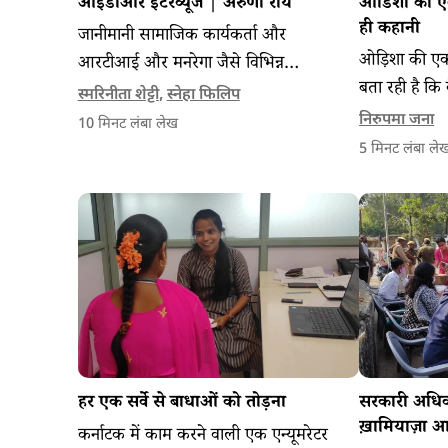
आईडीआर इंटरव्यूज | अरुणा रॉय
ओडिशा की एक
ही कहानी
जानीमानी सामाजिक कार्यकर्ता और
ओड़िशा की एक
आरटीआई और मनरेगा जैसे विभिन्न
बता रही है कि
अधिनियमों के लिए किए गए आंदोलनों के
स्मरिनीता शेट्टी
,
स्नेहा फिलिप
के साथ मिलक
पीछे एक प्रेरणा शक्ति के रूप में काम करने
निरुपमा जना
10
मिनट लंबा लेख
पहचान बनाई 
वाली अरुणा रॉय हमें बता रही हैं कि वास्तव में
5
मिनट लंबा ले
सहभागी आंदोलनों को टिकाऊ बनाए रखने के
लिए क्या करना पड़ता है। और असहमति के
अपने लोकतान्त्रिक अधिकार के लिए हमें क्यों
लड़ना चाहिए।
हर एक सर्वे से बाधाओं को तोड़ना
सरकारी अधिका
ख़ामियाज़ा आ
कर्नाटक में काम करने वाली एक एन्यूमरेटर