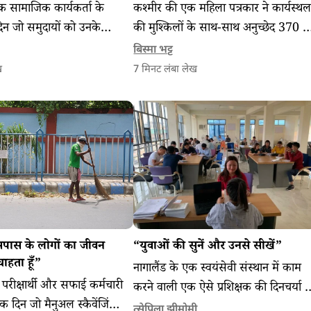
क सामाजिक कार्यकर्ता के
कश्मीर की एक महिला पत्रकार ने कार्यस्थ
िन जो समुदायों को उनके
की मुश्किलों के साथ-साथ अनुच्छेद 370 क
हुँचने में मदद करता है और
हटने और कोविड-19 के कारण घाटी में
बिस्मा भट्ट
 जवाबदेही कानून की वकालत
पत्रकारिता पर पड़ने वाले प्रभाव के बारे में
ख
7
मिनट लंबा लेख
हमसे बात की।
सपास के लोगों का जीवन
“युवाओं की सुनें और उनसे सीखें”
ाहता हूँ”
नागालैंड के एक स्वयंसेवी संस्थान में काम
रीक्षार्थी और सफाई कर्मचारी
करने वाली एक ऐसे प्रशिक्षक की दिनचर्या 
 दिन जो मैनुअल स्कैवेंजिंग
औपचारिक क्षेत्रों में रोजगार के लिए आवश्
त्सेपिला झीमोमी