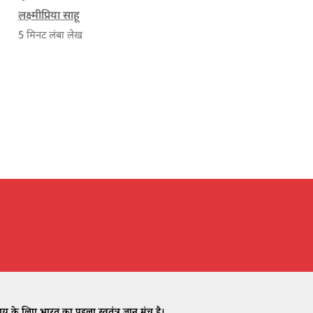
काम करने वाले कृषि मित्र के जीवन का एक
लक्ष्मीप्रिया साहू
दिन।
5
मिनट लंबा लेख