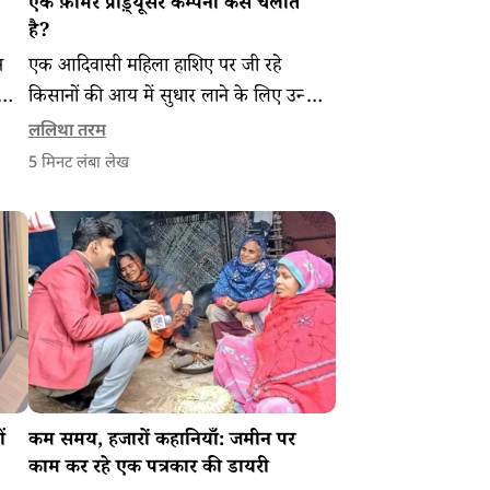
एक फ़ार्मर प्रोड़्यूसर कम्पनी कैसे चलाते
है?
न
एक आदिवासी महिला हाशिए पर जी रहे
ैं
किसानों की आय में सुधार लाने के लिए उन्हें
े
एकत्रित करने वाली एक किसान उत्पादक
ललिथा तरम
कम्पनी (फ़ार्मर प्रोड़्यूसर कम्पनी या
5
मिनट लंबा लेख
एफ़पीसी) का प्रबंधन करती है जिनकी
मालिक महिलाएँ हैं।
ं
कम समय, हजारों कहानियाँ: जमीन पर
काम कर रहे एक पत्रकार की डायरी