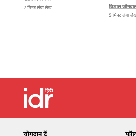
से परे जीवन चा
दिन।
विशाल जीनवा
7
मिनट लंबा लेख
न्यूनतम वेत
5
मिनट लंबा ले
सुनिश्चित करना
योगदान दें
फॉलो