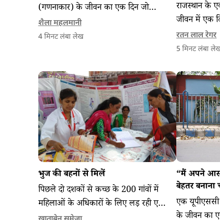
राजस्थान के ए
(गणनाकार) के जीवन का एक दिन जो
जीवन में एक द
कामकाजी महिला होने की चुनौतियों और डाटा
शैला महलमानी
अधिकारों तक प
संग्रह में अच्छे संचार के महत्व के बारे में
रतन लाल रेगर
4
मिनट लंबा लेख
एक सार्वजनिक
बताती हैं।
5
मिनट लंबा ले
करता है।
भुज की बहनों से मिलें
“मैं अपने आ
बेहतर बनाना च
पिछले दो दशकों से कच्छ के 200 गांवों में
एक यूपीएससी प
महिलाओं के अधिकारों के लिए लड़ रही एक
के जीवन का एक
अर्धन्यायिक (पैरालीगल) के जीवन में एक
खाताबेन समेजा