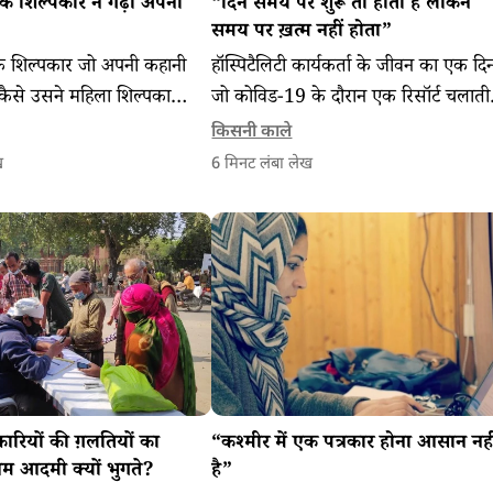
 शिल्पकार ने गढ़ी अपनी
“दिन समय पर शुरू तो होता है लेकिन
समय पर ख़त्म नहीं होता”
 शिल्पकार जो अपनी कहानी
हॉस्पिटैलिटी कार्यकर्ता के जीवन का एक दि
 कैसे उसने महिला शिल्पकारों
जो कोविड-19 के दौरान एक रिसॉर्ट चलाती ह
र अपनी एक विश्वसनीय
और सहयोगियों की अपनी टीम को सम्भालन
किसनी काले
और समुदाय विकसित किया।
का काम करती हैं।
ख
6
मिनट लंबा लेख
रियों की ग़लतियों का
“कश्मीर में एक पत्रकार होना आसान नही
म आदमी क्यों भुगते?
है”