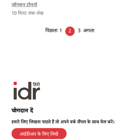
प्रणालियां तत्काल तय किए जाने की ज़रूरत है।
जॉनसन टोपनो
10
मिनट लंबा लेख
पिछला
1
3
अगला
2
योगदान दें
हमारे लिए लिखना चाहते हैं तो अपने वर्क सैंपल के साथ मेल करें।
आईडीआर के लिए लिखें