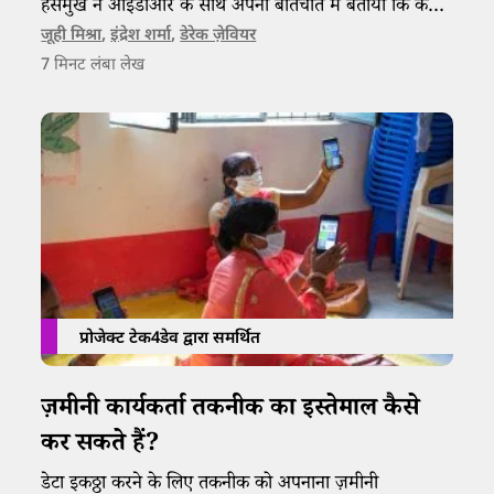
हंसमुख ने आईडीआर के साथ अपनी बातचीत में बताया कि कैसे
छोटी सी उम्र से ही इन्होंने लोकगीत को अपना हथियार बनाकर
जूही मिश्रा
,
इंद्रेश शर्मा
,
डेरेक ज़ेवियर
7
मिनट लंबा लेख
झारखंड आंदोलन को एक नई दिशा और चेतना प्रदान की।
प्रोजेक्ट टेक4डेव द्वारा समर्थित
ज़मीनी कार्यकर्ता तकनीक का इस्तेमाल कैसे
कर सकते हैं?
डेटा इकठ्ठा करने के लिए तकनीक को अपनाना ज़मीनी