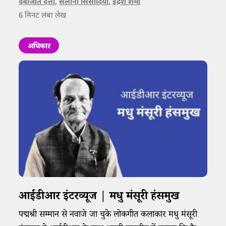
जरिए लोगों को उनका हक दिलाने के लिए निरंतर संघर्ष करती
देबोजीत दत्ता
,
सलोनी सिसोदिया
,
इंद्रेश शर्मा
6
मिनट लंबा लेख
रही हैं।
अधिकार
आईडीआर इंटरव्यूज | मधु मंसूरी हंसमुख
पद्मश्री सम्मान से नवाजे जा चुके लोकगीत कलाकार मधु मंसूरी