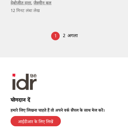
ओर निम्न-आय वाले परिवारों और प्रवासियों को इसके लिए काफी
देबोजीत दत्ता
,
जैस्मीन बल
12
मिनट लंबा लेख
संघर्ष करना पड़ रहा है।
2
अगला
1
योगदान दें
हमारे लिए लिखना चाहते हैं तो अपने वर्क सैंपल के साथ मेल करें।
आईडीआर के लिए लिखें