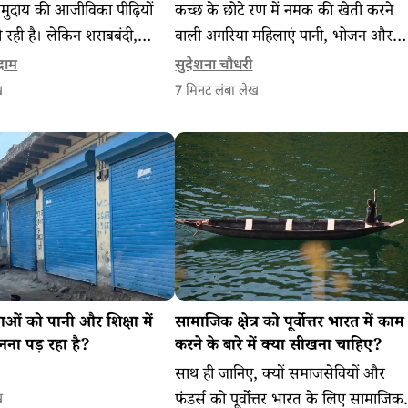
मुदाय की आजीविका पीढ़ियों
कच्छ के छोटे रण में नमक की खेती करने
़ी रही है। लेकिन शराबबंदी,
वाली अगरिया महिलाएं पानी, भोजन और
 रोजगार की कमी से पलायन
स्वास्थ्य सुविधाओं के अभाव में जीने के लि
्राम
सुदेशना चौधरी
ा असर महिलाओं और बच्चों
विवश हैं।
ख
7
मिनट लंबा लेख
 है।
लाओं को पानी और शिक्षा में
सामाजिक क्षेत्र को पूर्वोत्तर भारत में काम
ुनना पड़ रहा है?
करने के बारे में क्या सीखना चाहिए?
साथ ही जानिए, क्यों समाजसेवियों और
फंडर्स को पूर्वोत्तर भारत के लिए सामाजिक
ख