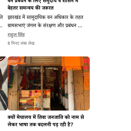
वन प्रबंधन के लिए समुदाय व शासन में
बेहतर समन्वय की जरूरत
ति
झारखंड में सामुदायिक वन अधिकार के तहत
ग्रामसभाएं जंगल के संरक्षण और प्रबंधन की
की
जिम्मेदारी निभा रही हैं। इससे जंगल बचाने के
राहुल सिंह
िक
साथ ग्रामीणों की आजीविका भी मजबूत हो
8
मिनट लंबा लेख
रही है।
क्यों मेघालय में तिवा जनजाति को नाम से
लेकर भाषा तक बदलनी पड़ रही है?