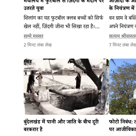
मेघालय में फुटबॉल से ज़िंदगी के मैदान पर
आज़ादी के आ
उतरते युवा
के नियंत्रण में
ग्राम?
शिलांग का यह फुटबॉल क्लब बच्चों को सिर्फ
वन ग्राम वे बस्त
खेल नहीं, ज़िंदगी जीना भी सिखा रहा है।
अपने नियंत्रण वा
देखिए मेघालय से हमारी यह कहानी।
अपने प्रशासनिक
सम्मे मस्सर
सत्यम श्रीवास्त
भूमि, रिकॉर्ड
2
मिनट लंबा लेख
7
मिनट लंबा ले
राजस्व विभाग
रहे हैं।
बुंदेलखंड में पानी और जाति के बीच दूरी
फोटो निबंध: त
बरकरार है
पर आजीविका 