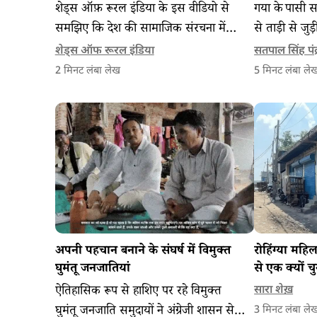
शेड्स ऑफ़ रूरल इंडिया के इस वीडियो से
गया के पासी स
समझिए कि देश की सामाजिक संरचना में
से ताड़ी से जुड
आधुनिक दौर में भी जातिगत भेदभाव की जड़ें
घटते पेड़ और
शेड्स ऑफ रूरल इंडिया
सतपाल सिंह पंद
कितनी गहरी हैं।
बढ़ा है, जिसक
2
मिनट लंबा लेख
5
मिनट लंबा ले
पर भी दिख रहा
अपनी पहचान बनाने के संघर्ष में विमुक्त
रोहिंग्या महि
घुमंतू जनजातियां
से एक क्यों च
ऐतिहासिक रूप से हाशिए पर रहे विमुक्त
सारा शेख़
घुमंतू जनजाति समुदायों ने अंग्रेजी शासन से
3
मिनट लंबा ले