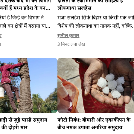
ठ दशक बाद भी वन विभाग
दलितों के स्वाभिमान का साहित्य है
 क्यों हैं मध्य प्रदेश के वन
लोकगाथा सलहेस
ियां हैं जिन्हें वन विभाग ने
राजा सलहेस सिर्फ बिहार या किसी एक जा
ले वन क्षेत्रों में बसाया या
विशेष की लोकगाथा का नायक नहीं, बल्कि
 ढांचे में शामिल किया। इनमें
बहुजन समाज के साझा नायक हैं। सलहेस 
व
सुनील कुमार
 और प्रशासन लंबे समय तक
लोकगाथा प्रेम, संवेदना, विद्रोह और सामाज
ख
3
मिनट लंबा लेख
 के बजाय वन विभाग के अधीन
न्याय की अनूठी अभिव्यक्ति है।
ाड़ी से जुड़े पासी समुदाय
फोटो निबंध: बीमारी और एकाकीपन के
की दोहरी मार
बीच नमक उगाता अगरिया समुदाय