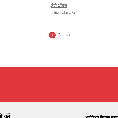
क्षेत्र से जुड़े कार्यक्रम बनाने से पहले वहां के
जेरी थॉमस
स्थानीय संदर्भों को समझ लेना चाहिए।
8
मिनट लंबा लेख
2
अगला
1
 करें