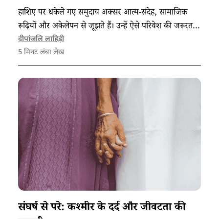
हाशिए पर धकेले गए समुदाय अक्सर आत्म-संदेह, सामाजिक
रूढ़ियों और अकेलेपन से जूझते हैं। उन्हें ऐसे परिवेश की जरूरत
है, जहां वे खुलकर अपनी बात रख पायें और उनकी आवाज
दीपांजलि लाहिड़ी
5
मिनट लंबा लेख
लगातार सुनी जाए।
संघर्ष से परे: कश्मीर के दर्द और जीवटता की