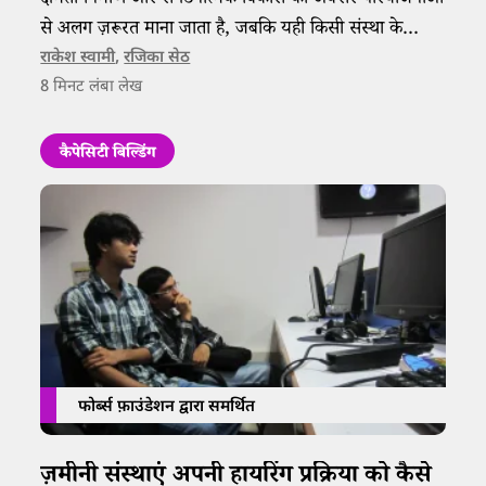
क्षमता निर्माण और संगठनात्मक विकास को अक्सर परियोजनाओं
से अलग ज़रूरत माना जाता है, जबकि यही किसी संस्था के
दीर्घकालिक सामाजिक प्रभाव की बुनियाद हैं। दानदाताओं के साथ
राकेश स्वामी
,
रजिका सेठ
8
मिनट लंबा लेख
संवाद और नेगोशिएशन की रणनीति इस सोच को बदलने में अहम
भूमिका निभा सकती है।
कैपेसिटी बिल्डिंग
फोर्ब्स फ़ाउंडेशन द्वारा समर्थित
ज़मीनी संस्थाएं अपनी हायरिंग प्रक्रिया को कैसे