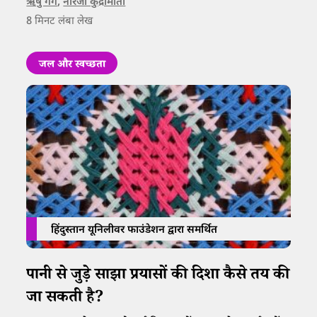
कारगर हो सकती हैं।
ऋषु गर्ग
,
नीरजा कुद्रीमोती
8
मिनट लंबा लेख
जल और स्वच्छता
हिंदुस्तान यूनिलीवर फाउंडेशन द्वारा समर्थित
पानी से जुड़े साझा प्रयासों की दिशा कैसे तय की
जा सकती है?