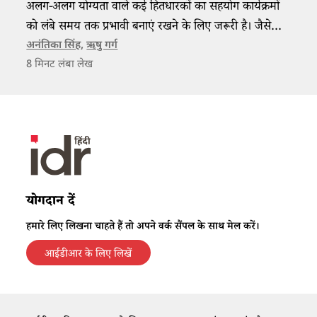
अलग-अलग योग्यता वाले कई हितधारकों का सहयोग कार्यक्रमों
को लंबे समय तक प्रभावी बनाएं रखने के लिए जरूरी है। जैसे
एचयूएफ ने एक तरह का सहयोगात्मक संघ बनाया है। इसमें
अनंतिका सिंह
,
ऋषु गर्ग
8
मिनट लंबा लेख
भागीदार के तौर पर अंतर्राष्ट्रीय परियोजना ट्रस्ट केंद्र (सीआईपीटी)
पंजाब, किसान सहकारी समितियां, पंजाब कृषि विश्वविद्यालय
(पीएयू) के अकादमिक विशेषज्ञ और सरकार सभी शामिल हैं।
योगदान दें
हमारे लिए लिखना चाहते हैं तो अपने वर्क सैंपल के साथ मेल करें।
आईडीआर के लिए लिखें