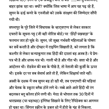
दिखायी दिए। उनमें से एक अधखुले बैनर से बस ‘
…..की शुभकामनाएं
’
बाहर झांक रहा था। क्यों? क्योंकि जिस भाषा में आप यह पढ़ रहे हैं,
सुमन के ढाई कमरे के एनजीओ को उसके संरक्षण की जिम्मेदारी सौंपी
गयी थी।
सपनापुर के पूरे जिले में विधायक के व्हाट्सएप्प से लेकर सरकारी
दफ्तरों के सूचना-पट्ट (जी वही नोटिस बोर्ड) पर
‘हिंदी पखवाड़ा’
के
फरमान जारी हो चुके थे। सुमन, जो सुबह गर्भवती महिलाओं के पोषण
का सर्वे करती है और दोपहर में टाइपिंग सिखाती है, को लगता है कि
कश्मीर से लेकर कन्याकुमारी तक हिंदी की दास्तां बड़ी अजब है। ये प्रेम-
पत्र भी है और शपथ-पत्र भी। गाली भी है और गीत भी। सत्ता भी है और
आंदोलन भी। रोडवेज की बस के पीछे है, तो नेताजी की कुर्सी के ऊपर
भी। इसके दर पर सब सेवार्थ आते तो हैं, लेकिन शिक्षार्थ जाते नहीं।
अस्सी के दशक में जब सुमन बड़ी हो रही थी, तब एचएमटी की घड़ियां
और चेतक के स्कूटर ब्लैक होने लगे थे। नब्बे आते-आते हिंदी भी रंग
बदलकर ब्लू कॉलर होने लगी थी। मेरठ से भोपाल तक 30 दिनों में
धाराप्रवाह (या धड़ाधड़) इंग्लिश सिखाने के लिए रैपिडेक्स का आगमन
हो चुका था। सिंगल स्क्रीन के डबल शो में हीरो के मुंह से निकला,