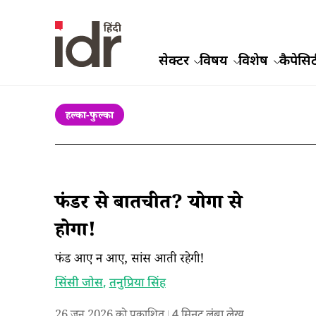
सेक्टर
विषय
विशेष
कैपेसिट
हल्का-फुल्का
फंडर से बातचीत? योगा से
होगा!
फंड आए न आए, सांस आती रहेगी!
सिंसी जोस
,
तनुप्रिया सिंह
26 जून 2026 को प्रकाशित
4
मिनट लंबा लेख