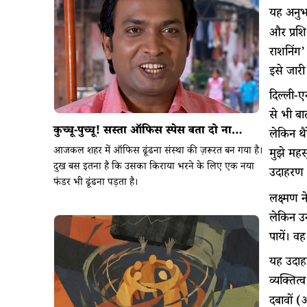
यह अनुभव
और प्रशि
राशनिंग’
इसे जारी
दिल्ली-ए
से भी बा
कुच्चू-पुच्चू! सस्ता ऑफिस स्पेस बता दो ना…
लेकिन थै
आजकल शहर में ऑफिस ढूंढना संस्था की ज़रूरत बन गया है।
मुझे महस
दुख बस इतना है कि उसका किराया भरने के लिए एक नया
उदाहरण 
फंडर भी ढूंढना पड़ता है।
लक्ष्मण 
लेकिन उन
पायें। व
यह उदाहरण
व्यक्तित
दबावों (