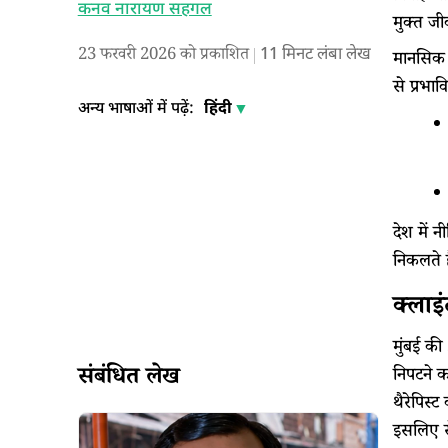
कनव नारायण सहगल
मुक्त ज
23 फरवरी 2026 को प्रकाशित
11
मिनट लंबा लेख
मानसिक स्
से प्रभाव
अन्य भाषाओं में पढ़ें:
हिंदी
देश में 
निकलते 
क्लाइं
मुंबई क
संबंधित लेख
निपटने क
थैरेपिस्
इसलिए से