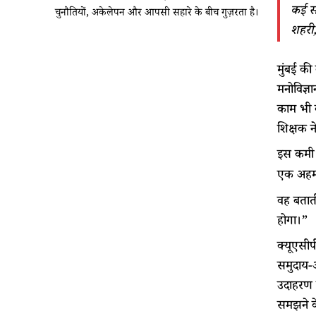
कई सम
चुनौतियों, अकेलेपन और आपसी सहारे के बीच गुज़रता है।
शहरी, 
मुंबई की
मनोविज्ञ
काम भी क
शिक्षक न
इस कमी 
एक अहम 
वह बताती
होगा।”
क्यूएसीप
समुदाय-आ
उदाहरण क
समझने के