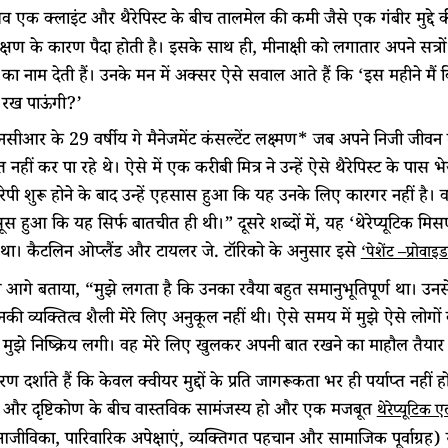
 एक क्लाइंट और थैरेपिस्ट के बीच तालमेल की कमी जैसे एक गंबीर मुद्द
क्षण के कारण पैदा होती है। इसके साथ ही, मीनाक्षी को लगातार अपने सत्रों
 का नाम देती हैं। उनके मन में अक्सर ऐसे सवाल आते हैं कि ‘इस महीने मैं 
 रख पाऊंगी?’
नसीआर के 29 वर्षीय गे मैनेजमेंट कंसल्टेंट लक्ष्मण* जब अपने निजी जीवन म
त नहीं कर पा रहे थे। ऐसे में एक करीबी मित्र ने उन्हें ऐसे थैरेपिस्ट के पा
रेपी शुरू होने के बाद उन्हें एहसास हुआ कि यह उनके लिए कारगर नहीं है।
ूस हुआ कि यह सिर्फ बातचीत ही थी।” दूसरे शब्दों में, यह ‘थेरेप्यूटिक मिसए
था। कैटलिन ओप्लैंड और टायलर जे. टॉरिको के अनुसार इसे
‘पेशेंट –प्रोवा
ने आगे बताया, “मुझे लगता है कि उनका रवैया बहुत समानुभूतिपूर्ण था। उ
की व्यक्तित्व शैली मेरे लिए अनुकूल नहीं थी। ऐसे समय में मुझे ऐसे लोगों क
ह मुझे निष्क्रिय लगी। वह मेरे लिए खुलकर अपनी बात रखने का माहौल तैयार
 दर्शाते हैं कि केवल क्वीयर मुद्दों के प्रति जागरूकता भर ही पर्याप्त नहीं
्व और दृष्टिकोण के बीच वास्तविक सामंजस्य हो और एक मजबूत
थेरेप्यूटिक 
आजीविका, पारिवारिक अपेक्षाएं, व्यक्तिगत पहचान और सामाजिक पूर्वाग्रह) 