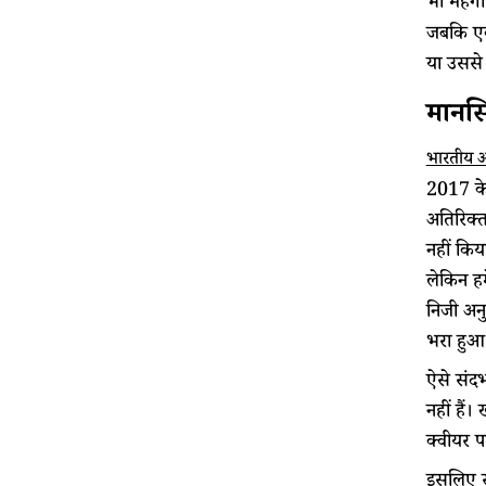
भी महंगा
जबकि एक
या उससे
मानसि
भारतीय आय
2017 के 
अतिरिक्त
नहीं किय
लेकिन हम
निजी अनु
भरा हुआ 
ऐसे संदर
नहीं हैं
क्वीयर प
इसलिए स