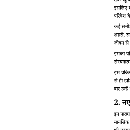
तक पहुंच
इसलिए मै
परिवेश क
कई समीक
शहरी, सवर
जीवन से 
इसका परि
संरचनात्म
इस प्रक्
से ही हा
बार उन्हें
2. नए
इन पाठ्य
मानसिक स