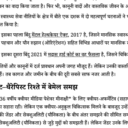
ीवन का वादा किया जाता है। फिर भी, कानूनी वादों और वास्तविक जीवन क
वास्थ्य सेवा नीतियों के क्षेत्र में बीते एक दशक में दो महत्वपूर्ण घटनाओं न
ित किया है:
इसका पहला बिंदु
मेंटल हेल्थकेयर ऐक्ट
, 2017 है, जिसने मानसिक स्वास्
पहचान और यौन रुझान (ओरिएंटेशन) सहित विभिन्न आधारों पर मानसिक स्वास्थ
इसका दूसरा बिंदु 2021 में
मद्रास हाई कोर्ट का वह फैसला
है, जिसने चिकित्स
नीतियों और कानूनों में दर्ज प्रावधान अपनी जगह मौजूद हैं। लेकिन उनकी वा
हैं। तब कागज और जमीन के बीच की दूरी सबसे साफ नजर आती है।
ट–थैरेपिस्ट रिश्ते में बेमेल समझ
ी 36 वर्षीय क्वीयर मीडिया पेशेवर मीनाक्षी* के लिए क्वीयर-अफर्मेटि
ा सहारा रही। लेकिन एक क्वीयर-अनुकूल चिकित्सक मिलने के बावजूद उन्हे
ट की जेंडर और सेक्शुअलिटी (यौनिकता) के बीच अंतर समझने की सीमित समझ क
क्शुअलिटी (यौनिकता) से जुड़े मुद्दों को समझती हैं। लेकिन जेंडर उनके 