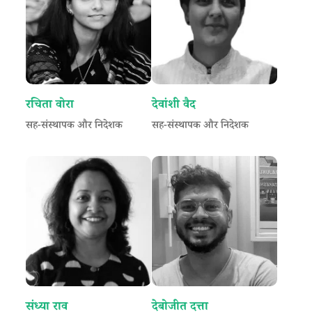
रचिता वोरा
देवांशी वैद
सह-संस्थापक और निदेशक
सह-संस्थापक और निदेशक
संध्या राव
देबोजीत दत्ता