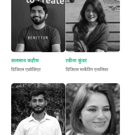
सलमान फ़हीम
रवीना कुंवर
डिजिटल एसोसिएट
डिजिटल मार्केटिंग एनालिस्ट