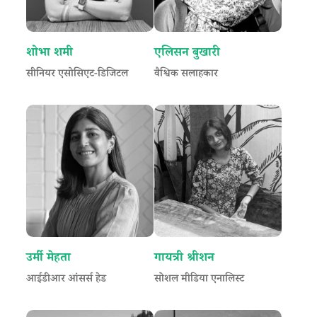
शोभा शमी
एलिसन बुखारी
सीनियर एसोसिएट-डिजिटल
वैश्विक सलाहकार
उर्मी मेहता
गायत्री श्रीशन
आईडीआर आंसर्स हेड
सोशल मीडिया एनालिस्ट