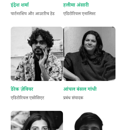
इंद्रेश शर्मा
हलीमा अंसारी
पार्टनरशिप और आउटरीच हेड
एडिटोरियल एनालिस्ट
डेरेक ज़ेवियर
आंचल बंसल गांधी
एडिटोरियल एसोसिएट
प्रबंध संपादक