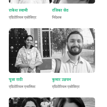
राकेश स्वामी
रजिका सेठ
एडिटोरियल एसोसिएट
निदेशक
पूजा राठी
कुमार उन्नयन
एडिटोरियल एनालिस्ट
एडिटोरियल एसोसिएट