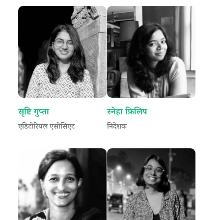
सृष्टि गुप्ता
स्नेहा फ़िलिप
एडिटोरियल एसोसिएट
निदेशक