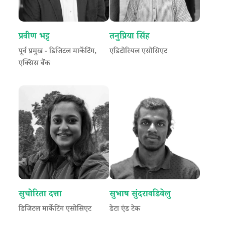
प्रवीण भट्ट
तनुप्रिया सिंह
पूर्व प्रमुख - डिजिटल मार्केटिंग,
एडिटोरियल एसोसिएट
एक्सिस बैंक
सुचोरिता दत्ता
सुभाष सुंदरावडिवेलु
डिजिटल मार्केटिंग एसोसिएट
डेटा एंड टेक