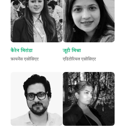
कैरेन मिरांडा
जूही मिश्रा
फ़ायनेंस एसोसिएट
एडिटोरियल एसोसिएट