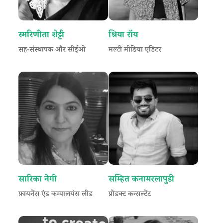
स्मरिणीता शेट्टी
श्रिया रॉय
सह-संस्थापक और सीईओ
मल्टी मीडिया एडिटर
सारिका नेगी
सम्हित कनामरलापुडी
फ़ायनेंस एंड कम्पालयंस लीड
प्रोडक्ट कन्सल्टेंट