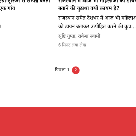
रो-टूरिज्म से सम्पन्न बनता
राजस्थान में आज भी महिलाओं को डाय
एक गांव
बताने की कुप्रथा क्यों क़ायम है?
राजस्थान समेत देशभर में आज भी महिला
को डायन बताकर उत्पीड़ित करने की कुप्रथा 
ख
जिसकी जड़ें पितृसत्ता, मानवीय लालच और
सृष्टि गुप्ता
,
राकेश स्वामी
कमजोर कानूनों में दबी दिखाई देती हैं।
6
मिनट लंबा लेख
पिछला
1
2