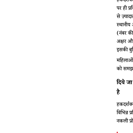
हकदर्शक 
पर ही प्र
से ज़्या
स्थानीय 
(नंबर की
अक्षर और
इसकी बुन
महिलाओं 
को समझने
दिये जा
है
हकदर्शक्स
विभिन्न प
नकली प्र