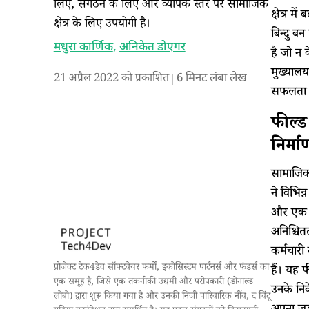
लिए, संगठन के लिए और व्यापक स्तर पर सामाजिक
क्षेत्र 
क्षेत्र के लिए उपयोगी है।
बिन्दु ब
मधुरा कार्णिक
,
अनिकेत डोएगर
है जो न 
मुख्यालय
21 अप्रैल 2022 को प्रकाशित
6
मिनट लंबा लेख
सफलता के
फील्ड
निर्म
सामाजिक क
ने विभिन्
और एक व
अनिश्चित
कर्मचारी 
प्रोजेक्ट टेक4डेव सॉफ्टवेयर फर्मों, इकोसिस्टम पार्टनर्स और फंडर्स का
हैं। यह 
एक समूह है, जिसे एक तकनीकी उद्यमी और परोपकारी (डोनाल्ड
उनके निव
लोबो) द्वारा शुरू किया गया है और उनकी निजी पारिवारिक नींव, द चिंटू