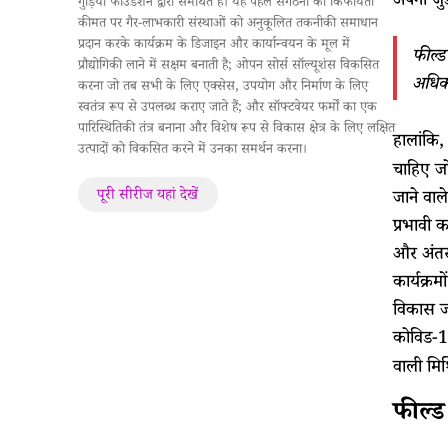
अपना जुड
गुड़िया फाउंडेशन द्वारा समर्थित है। यह पहल संगठनों को किफायती
कीमत पर गैर-लाभकारी संस्थाओं को अनुकूलित तकनीकी समाधान
प्रदान करके कार्यक्रम के डिजाइन और कार्यान्वयन के मूल में
फील्ड
प्रौद्योगिकी लाने में सक्षम बनाती है; ओपन सोर्स सॉल्यूशंस विकसित
अधिक 
करना जो तब सभी के लिए एक्सेस, उपयोग और निर्माण के लिए
स्वतंत्र रूप से उपलब्ध कराए जाते हैं; और सॉफ्टवेयर फर्मों का एक
पारिस्थितिकी तंत्र बनाना और विशेष रूप से विकास क्षेत्र के लिए लक्षित
हालांकि
उत्पादों को विकसित करने में उनका समर्थन करना।
चाहिए जो
पूरी सीरीज यहां देखें
जाने वाल
प्रभावी 
और अंतरद
कार्यक्रम
विकास जर
कोविड-19
वाली मिश
फील्ड 