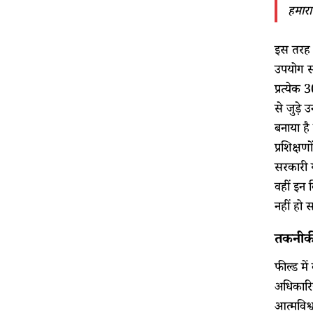
हमारा
इस तरह क
उपयोग सी
प्रत्ये
से जुड़े
बनाया है
प्रशिक्ष
सरकारी य
वहीं इन 
नहीं हो 
तकनीकी
फील्ड मे
अधिकारिय
आत्मविश्