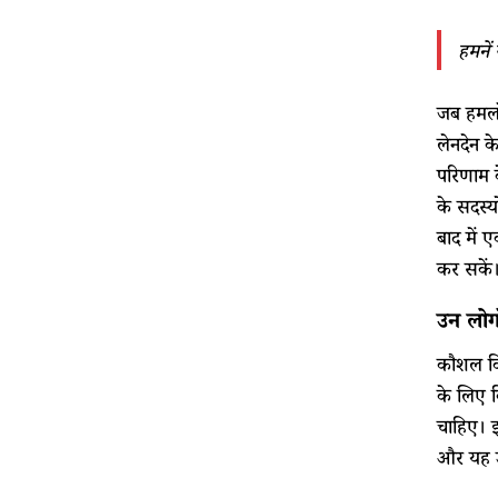
हमनें
जब हमलोग
लेनदेन क
परिणाम क
के सदस्य
बाद में 
कर सकें
उन लोगो
कौशल विक
के लिए क
चाहिए। इ
और यह उ