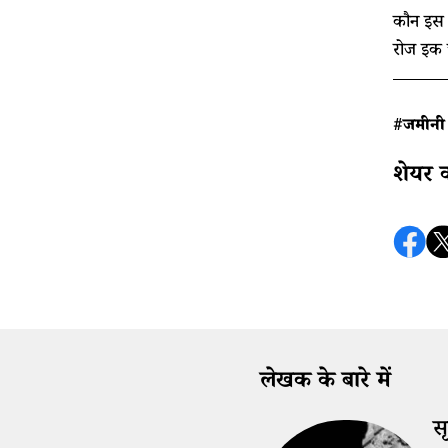
कौन इस 
रोज इक 
#जमीनी क
शेयर 
लेखक के बारे में
सृ