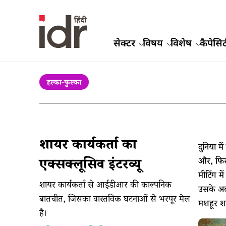
सेक्टर
विषय
विशेष
कैपेसिट
हल्का-फुल्का
शायर कार्यकर्ता का
दुनिया म
और, फिर 
एक्सक्लूसिव इंटरव्यू
मीटिंग म
शायर कार्यकर्ता से आईडीआर की काल्पनिक
उसके अल
बातचीत, जिसका वास्तविक घटनाओं से भरपूर मेल
मशहूर शा
है।