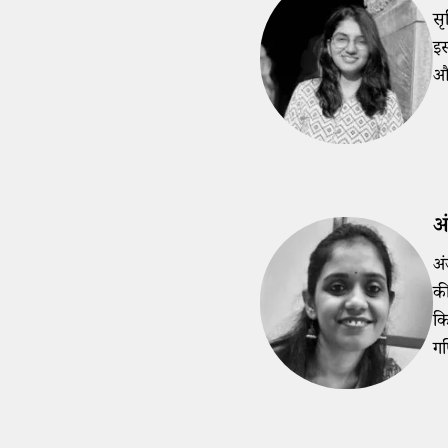
सृ
इस
और
अ
अं
की
कि
गण