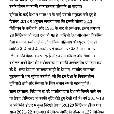
घर जा पाते हैं। ऐसे में उनका मानना है कि इज़राइल में नौकरी करने से
उनके जीवन में काफी सकारात्मक
परिवर्तन
आ पाएगा।
दुनिया के कई देशों में भारत भर के कई प्रवासी समुदाय बसे हुए हैं।
दिसंबर 2018 में अनुमान लगाया गया कि इनकी संख्या
32.3
मिलियन
के करीब है, और 1981 के बाद से अब-तक, इसमें लगभग
20 मिलियन की बढ़त दर्ज की गई है। पश्चिमी देशों और अन्य विकसित
देशों में काम करने वाले ये लोग जिनमें महिलायें और पुरुष दोनों ही
शामिल हैं, वे सीढ़ी के सबसे उपरी पायदान पर बैठे हैं, ये लोग अपने
लिए काफी बेहतर कर पा रहे हैं और अपनी कौशल और सेवाओं के
बदौलत अपने देशों की अर्थव्यवस्था में काफी उल्लेखनीय योगदान कर
रहे हैं। अन्य देशों में, खासकर खाड़ी के देशों में, भारतीय कामगार
मुख्यरूप से श्रम मुहैया कराते हैं, जो कि इन देशों के विकासशील
बुनियादी ढांचे और सेवाओं के लिए समान रूप से महत्वपूर्ण है।
साल दर साल, विदेश में रह रहे भारतीयों द्वारा देश को मिलने वाले धन
या प्रेषण (रेमिटेंस) में काफी वृद्धि होते हुए देखी गई है। वर्ष 2017–18
में अमेरिकी डॉलर में
कुल विदेशी प्रेषण
69.129 मिलियन डॉलर था।
साल 2021-22 आते-आते ये रेमिटेंस अमेरिकी डॉलर में 127 मिलियन