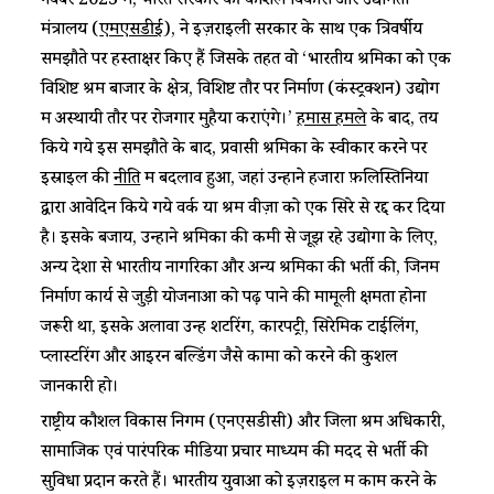
नवंबर 2023 में, भारत सरकार की कौशल विकास और उद्यमिता
मंत्रालय (
एमएसडीई
), ने इज़राइली सरकार के साथ एक त्रिवर्षीय
समझौते पर हस्ताक्षर किए हैं जिसके तहत वो ‘भारतीय श्रमिकों को एक
विशिष्ट श्रम बाजार के क्षेत्र, विशिष्ट तौर पर निर्माण (कंस्ट्रक्शन) उद्योग
में अस्थायी तौर पर रोजगार मुहैया कराएंगे।’
हमास हमले
के बाद, तय
किये गये इस समझौते के बाद, प्रवासी श्रमिकों के स्वीकार करने पर
इस्राइल की
नीति
में बदलाव हुआ, जहां उन्होंने हजारों फ़लिस्तिनियों
द्वारा आवेदिन किये गये वर्क या श्रम वीज़ा को एक सिरे से रद्द कर दिया
है। इसके बजाय, उन्होंने श्रमिकों की कमी से जूझ रहे उद्योगों के लिए,
अन्य देशों से भारतीय नागरिकों और अन्य श्रमिकों की भर्ती की, जिनमें
निर्माण कार्य से जुड़ी योजनाओं को पढ़ पाने की मामूली क्षमता होना
जरूरी था, इसके अलावा उन्हें शटरिंग, कारपेंट्री, सिरेमिक टाईलिंग,
प्लास्टरिंग और आइरन बेंल्डिंग जैसे कामों को करने की कुशल
जानकारी हो।
राष्ट्रीय कौशल विकास निगम (एनएसडीसी) और जिला श्रम अधिकारी,
सामाजिक एवं पारंपरिक मीडिया प्रचार माध्यम की मदद से भर्ती की
सुविधा प्रदान करते हैं। भारतीय युवाओं को इज़राइल में काम करने के