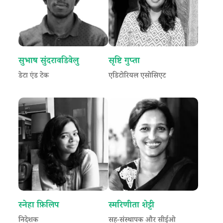
सुभाष सुंदरावडिवेलु
सृष्टि गुप्ता
डेटा एंड टेक
एडिटोरियल एसोसिएट
स्नेहा फ़िलिप
स्मरिणीता शेट्टी
निदेशक
सह-संस्थापक और सीईओ