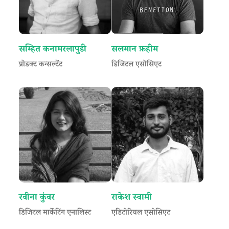
सम्हित कनामरलापुडी
सलमान फ़हीम
प्रोडक्ट कन्सल्टेंट
डिजिटल एसोसिएट
रवीना कुंवर
राकेश स्वामी
डिजिटल मार्केटिंग एनालिस्ट
एडिटोरियल एसोसिएट