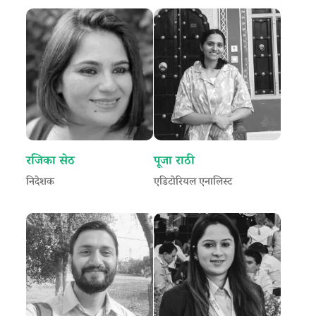
रजिका सेठ
पूजा राठी
निदेशक
एडिटोरियल एनालिस्ट