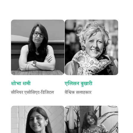
शोभा शमी
एलिसन बुखारी
सीनियर एसोसिएट-डिजिटल
वैश्विक सलाहकार