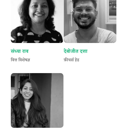
संध्या राव
देबोजीत दत्ता
वित्त विशेषज्ञ
फ़ीचर्स हेड