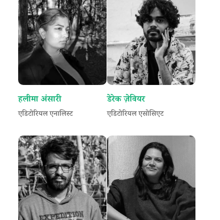
हलीमा अंसारी
डेरेक ज़ेवियर
एडिटोरियल एनालिस्ट
एडिटोरियल एसोसिएट