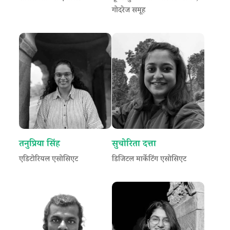
गोदरेज समूह
तनुप्रिया सिंह
सुचोरिता दत्ता
एडिटोरियल एसोसिएट
डिजिटल मार्केटिंग एसोसिएट