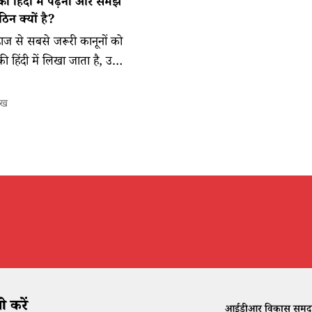
 को हिंदी में पढ़ना और समझ
िन क्यों है?
ज से सबसे जरूरी कानूनों को
 हिंदी में लिखा जाता है, उसे
 आम लोग तो छोड़िए हिंदी के
भी कई बार शब्दकोश देखना पड़
ेख
 करें
आईडीआर विकास समुदाय क