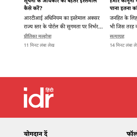
सूचना के अधिकार का बेहतर इस्तेमाल
हमारे कानूनों
कैसे करें?​
पाना इतना कठ
आरटीआई अधिनियम का इस्तेमाल अक्सर
जनहित के लिहा
राज्य स्तर के पोर्टल की सुगमता पर निर्भर
भी जिस तरह की
होता है। प्रस्तुत हैं आरटीआई दाखिल करने के
समझने के लिए
प्रीतिका मल्होत्रा
सत्याग्रह
कुछ प्रभावी सुझाव, जिनसे व्यापक बदलावों
जानकारों को 
11
मिनट लंबा लेख
14
मिनट लंबा ल
की राह प्रशस्त हो सकती है।
सकता है।
योगदान दें
फॉलो