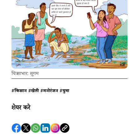
चित्र साभार: सुगम
#किसान
#खेती
#मनोरंजन
#युवा
शेयर करे