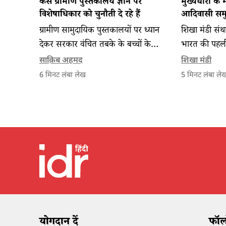
कैसे ग्रामीण पुस्तकालय ज्ञान पर
मुख्यधारा के 
विशेषाधिकार को चुनौती दे रहे हैं
आदिवासी समुद
ग्रामीण सामुदायिक पुस्तकालयों पर ध्यान
शिखा मंडी संथ
देकर सरकार वंचित तबके के बच्चों के
भारत की पहली 
अधिकार मिलना सुनिश्चित कर सकती है।
जनजातीय समुदाय
साक़िब अहमद
शिखा मंडी
और उसके असर 
6
मिनट लंबा लेख
5
मिनट लंबा ले
योगदान दें
फॉलो