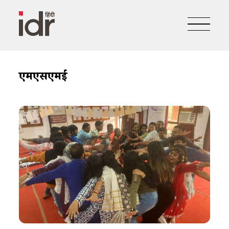
एमएसएमई