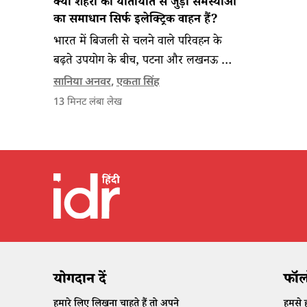
क्या शहरों की यातायात से जुड़ी समस्याओं
का समाधान सिर्फ इलेक्ट्रिक वाहन हैं?
भारत में बिजली से चलने वाले परिवहन के
बढ़ते उपयोग के बीच, पटना और लखनऊ का
अनुभव दिखाता है कि शहरी आवाजाही का
सानिया अनवर
,
एकता सिंह
भविष्य केवल तकनीक नहीं, बल्कि सुरक्षित,
13
मिनट लंबा लेख
सुलभ और समावेशी परिवहन पर भी निर्भर
करेगा।
योगदान दें
फॉलो
हमारे लिए लिखना चाहते हैं तो अपने
हमसे ह