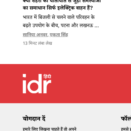
क्या शहरों की यातायात से जुड़ी समस्याओं
का समाधान सिर्फ इलेक्ट्रिक वाहन हैं?
भारत में बिजली से चलने वाले परिवहन के
बढ़ते उपयोग के बीच, पटना और लखनऊ का
अनुभव दिखाता है कि शहरी आवाजाही का
सानिया अनवर
,
एकता सिंह
भविष्य केवल तकनीक नहीं, बल्कि सुरक्षित,
13
मिनट लंबा लेख
सुलभ और समावेशी परिवहन पर भी निर्भर
करेगा।
योगदान दें
फॉलो
हमारे लिए लिखना चाहते हैं तो अपने
हमसे ह