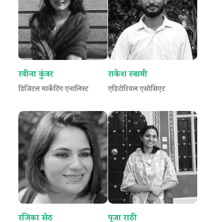
रवीना कुंवर
राकेश स्वामी
डिजिटल मार्केटिंग एनालिस्ट
एडिटोरियल एसोसिएट
रजिका सेठ
पूजा राठी