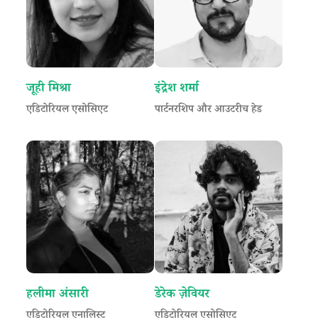
जूही मिश्रा
इंद्रेश शर्मा
एडिटोरियल एसोसिएट
पार्टनरशिप और आउटरीच हेड
हलीमा अंसारी
डेरेक ज़ेवियर
एडिटोरियल एनालिस्ट
एडिटोरियल एसोसिएट