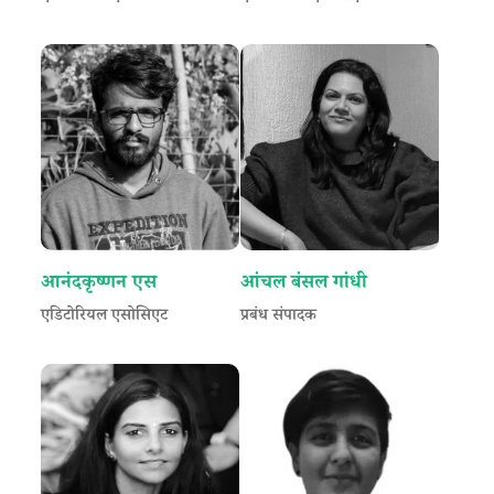
आनंदकृष्णन एस
आंचल बंसल गांधी
एडिटोरियल एसोसिएट
प्रबंध संपादक