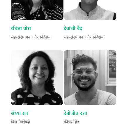
रचिता वोरा
देवांशी वैद
सह-संस्थापक और निदेशक
सह-संस्थापक और निदेशक
संध्या राव
देबोजीत दत्ता
वित्त विशेषज्ञ
फ़ीचर्स हेड