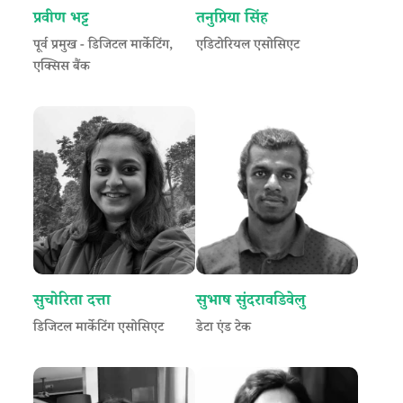
प्रवीण भट्ट
तनुप्रिया सिंह
पूर्व प्रमुख - डिजिटल मार्केटिंग,
एडिटोरियल एसोसिएट
एक्सिस बैंक
सुचोरिता दत्ता
सुभाष सुंदरावडिवेलु
डिजिटल मार्केटिंग एसोसिएट
डेटा एंड टेक