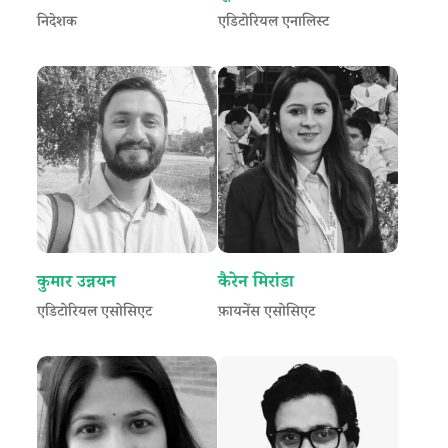
निदेशक
एडिटोरियल एनालिस्ट
कुमार उन्नयन
कैरेन मिरांडा
एडिटोरियल एसोसिएट
फ़ायनेंस एसोसिएट