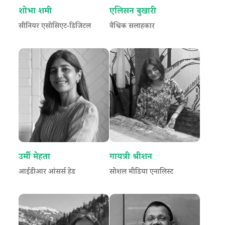
शोभा शमी
एलिसन बुखारी
सीनियर एसोसिएट-डिजिटल
वैश्विक सलाहकार
उर्मी मेहता
गायत्री श्रीशन
आईडीआर आंसर्स हेड
सोशल मीडिया एनालिस्ट