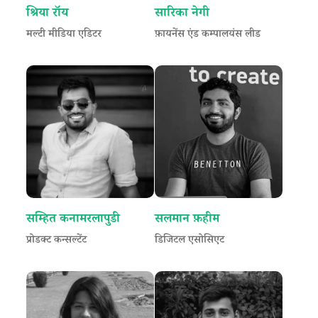
श्रिया रॉय
सारिका नेगी
मल्टी मीडिया एडिटर
फ़ायनेंस एंड कम्पालयंस लीड
सम्हित कनामरलापुडी
सलमान फ़हीम
प्रोडक्ट कन्सल्टेंट
डिजिटल एसोसिएट