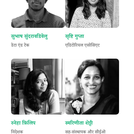
सुभाष सुंदरावडिवेलु
सृष्टि गुप्ता
डेटा एंड टेक
एडिटोरियल एसोसिएट
स्नेहा फ़िलिप
स्मरिणीता शेट्टी
निदेशक
सह-संस्थापक और सीईओ