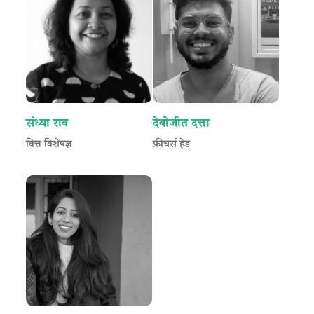
संध्या राव
देबोजीत दत्ता
वित्त विशेषज्ञ
फ़ीचर्स हेड