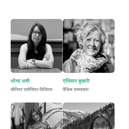
शोभा शमी
एलिसन बुखारी
सीनियर एसोसिएट-डिजिटल
वैश्विक सलाहकार