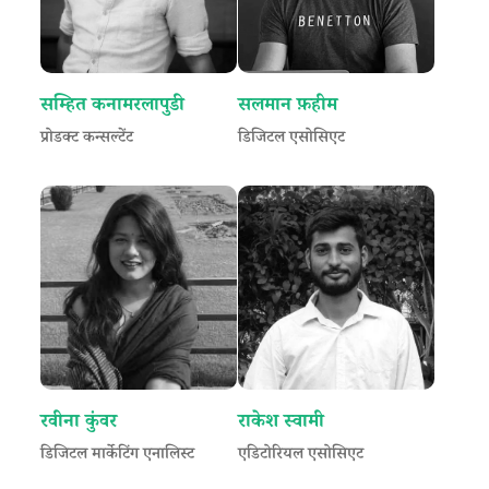
सम्हित कनामरलापुडी
सलमान फ़हीम
प्रोडक्ट कन्सल्टेंट
डिजिटल एसोसिएट
रवीना कुंवर
राकेश स्वामी
डिजिटल मार्केटिंग एनालिस्ट
एडिटोरियल एसोसिएट