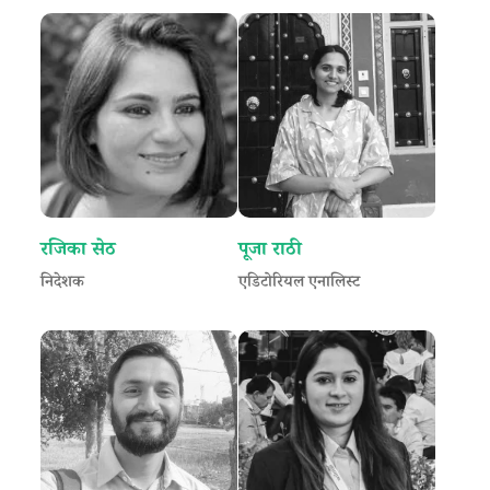
रजिका सेठ
पूजा राठी
निदेशक
एडिटोरियल एनालिस्ट