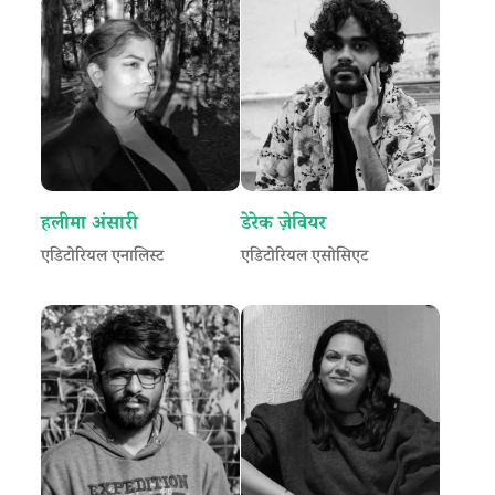
हलीमा अंसारी
डेरेक ज़ेवियर
एडिटोरियल एनालिस्ट
एडिटोरियल एसोसिएट