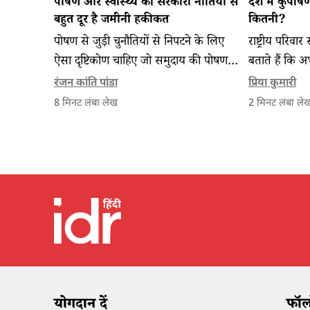
पोषण और स्वास्थ्य की सरकारी नीतियों से
देश में कुपोष
बहुत दूर है जमीनी हकीकत
कितनी?
पोषण से जुड़ी चुनौतियों से निपटने के लिए
राष्ट्रीय परिवार
ऐसा दृष्टिकोण चाहिए जो समुदाय की पोषण
बताते हैं कि अ
संबंधी जरूरतों और स्वास्थ्य सेवा आपूर्ति तंत्र
क्षेत्रों में ग
रंजन कांति पांडा
प्रिया कुमारी
की दक्षता के बीच संतुलन कायम कर सके।
की उम्र के अध
8
मिनट लंबा लेख
2
मिनट लंबा ले
हुए हैं।
योगदान दें
फॉलो