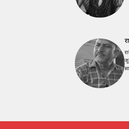
रा
रा
जु
सा