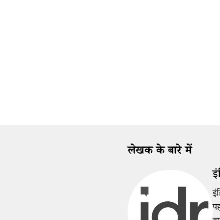
लेखक के बारे में
इं
इं
पह