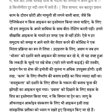
में, भैंसें और उनके चरवाहे घास के मैदानों की तलाश में अपने द्वीप से 7-
8 किलोमीटर दूर नदी-तल में जाते हैं। | चित्र साभार: धन बहादुर प्रधान
काम के दौरान छोटी और मामूली सी लगने वाली बातों, जैसे कि
ऐप्लिकेशन में किस आइकन का इस्तेमाल किया जाना चाहिए, के लिए
भी हमें समुदाय के अपने साथियों के साथ बीटा-टेस्टिंग करनी पड़ी। हमने
सीखाकि आइकनों के मायने हर जगह एक से नहीं होते। ऐसे में हर
समुदाय को समझ में आने वाले सेट तैयार करने की कोशिश ने एक
निरंतर प्रक्रिया का रूप ले लिया । उदाहरण के लिए, असम में जब हम
‘भोजन’ को दर्शाने वाले आइकन की तलाश कर रहे थे, तो यह स्पष्ट हुआ
कि लकड़ी के चूल्हे पर रखे वोक (गहरे तले वाली कढ़ाई) की तस्वीर,
फ्राइंग पैन या शेफ की इमोजी की तुलना में अधिक उपयुक्त होगी। इसी
तरह, ‘काम’ के लिए लैपटॉप की बजाय हथौड़े का चित्र ज्यादा सही था।
‘वास्तुकला’ को दर्शाने के लिए सीमेंट के मकान की बजाय फूस की
झोपड़ी का आइकन चुना गया। ‘प्रवास’ को दिखाने के लिए सड़क के
चित्र का इस्तेमाल किया गया, न कि विमान या ट्रेन का। जोंगू के
ऑफलाइन आर्काइव संस्करण के लिए भी आइकन इसी तरह
सांस्कृतिक प्रतीकों को ध्यान में रखते हुए डिजाइन किए जा रहे हैं।