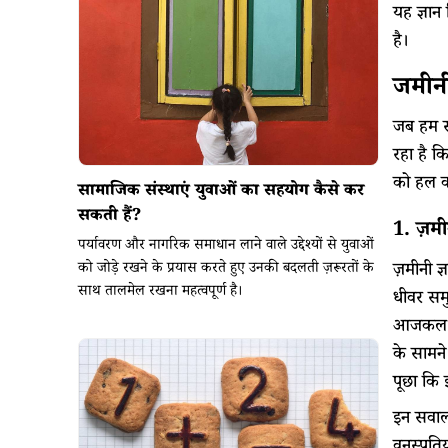
यह ज्ञान
है।
जमीन
जब हम सं
रहा है क
को हल क
सामाजिक संस्थाएं युवाओं का सहयोग कैसे कर
सकती हैं?
1. ज़मी
पर्यावरण और नागरिक समाधान लाने वाले उद्देश्यों से युवाओं
ज़मीनी ज
को जोड़े रखने के प्रयास करते हुए उनकी बदलती ज़रूरतों के
साथ तालमेल रखना महत्वपूर्ण है।
धीवर सम
आजकल ताल
के सामन
पूछा कि 
इन सवालो