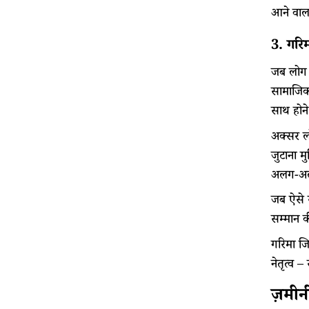
आने वाला
3. गरि
जब लोग अ
सामाजिक,
साथ होन
अक्सर लो
जुटाना म
अलग-अलग
जब ऐसे स
सम्मान क
गरिमा जि
नेतृत्व 
ज़मीन