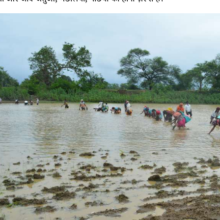
ों और जीव-जंतुओं, मछलियों, पंछियों का होना ज़रूरी है।