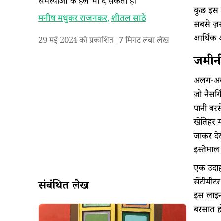
समस्याओं के हल भी दे सकता है।
कुछ इस त
मनीष मधुकर राजनकर
,
शीतल साठे
सबसे ज़रू
आर्थिक 
29 मई 2024 को प्रकाशित
7
मिनट लंबा लेख
जमीन
अलग-अलग 
जो नैसर्
पानी बर
खेतिहर म
जाकर देख
इस्तेमाल
एक उदाहर
सेंटीमीट
संबंधित लेख
इस लाइन 
बरसात ह