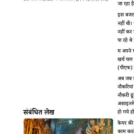
जा रहा ह
इस बजट 
नहीं थी।
नहीं कर
पा रहे थ
मैं अपने
खर्च चल 
(पीएफ) से
अब जब मै
नौकरियां
नौकरी ढू
असाइनमें
संबंधित लेख
हो गये ह
केयर की
काम करते