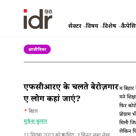
सेक्टर
विषय
विशेष
कैपेसिट
आजीविका
एफसीआरए के चलते बेरोज़गार
मैं बिहा
मैंने शिक
हुए लोग कहां जाएं?
फिर कोरो
बिहार
प्रोग्रा
मुकेश कुमार
मिली जिस
लेकिन फि
11 सितंबर 2023 को प्रकाशित
2
मिनट लंबा लेख