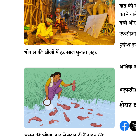
बात की स
करने वाल
बच्चे और 
एफसीआरए 
मुकेश कु
भोपाल की झीलों में हर साल घुलता ज़हर
—
अधिक जा
#​एफसी
शेयर 