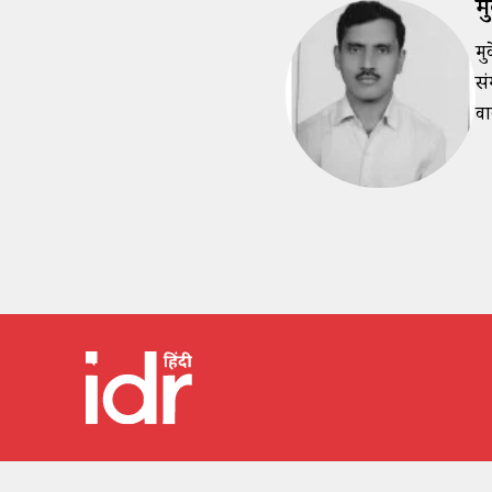
म
मु
सं
वा