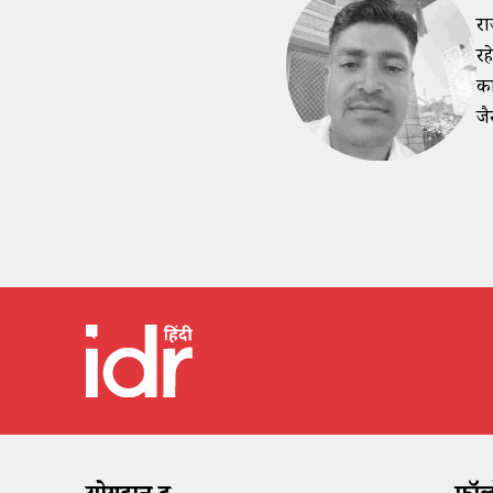
रा
रह
का
जै