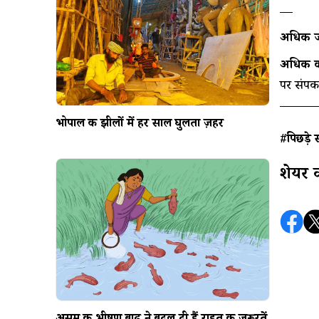
—
अधिक जा
अधिक कर
पर संपर्क
भोपाल की झीलों में हर साल घुलता ज़हर
#पिछड़े 
शेयर 