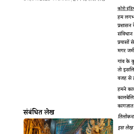
कोरो इंडि
हम लगभग 
प्रशासन 
संविधान 
प्रयासों
मगर जमीन
गांव के 
तो इसलिए
वजह से ह
हमने काल
कालबेलि
कागज़ात 
संबंधित लेख
तिलोकनाथ
इस लेख को