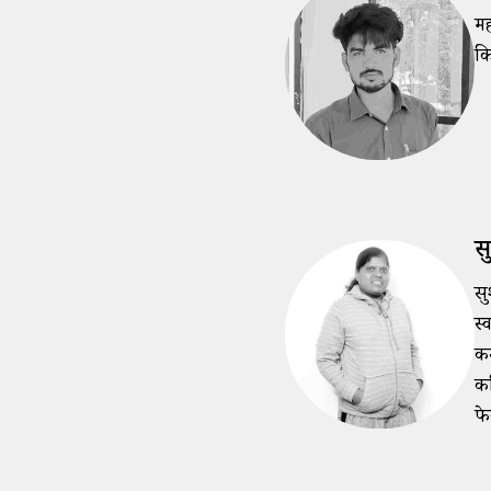
मह
कि
स
सु
स्
कर
के
फे