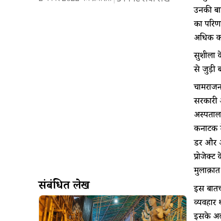
उनकी बात
का परिणा
अधिक क
सुशीला क
से जुड़ी
चामराजनग
सरकारी अ
अस्पताल 
कर्नाटक 
डर और अव
प्रोजेक्
मुलाक़ात
संबंधित लेख
इस बातचीत
व्यवहार 
इसके अला