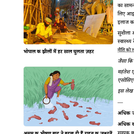
का सामन
लिए आईपी
इलाज कर
सुशीला औ
स्वास्थ्
नीति को 
भोपाल की झीलों में हर साल घुलता ज़हर
जैसा कि
महंतेश एस
एसोसिएट 
इस लेख को
—
अधिक जा
अधिक क
सम्पर्क क