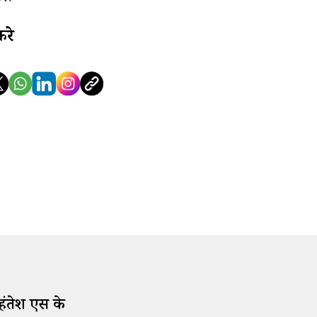
करे
हंतेश एस के