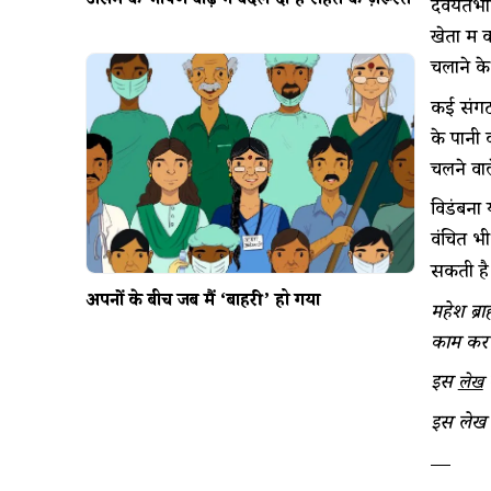
असम की भीषण बाढ़ ने बदल दी हैं राहत की ज़रूरतें
देवयतभाई
खेतों मे
चलाने के
कई संगठन
के पानी 
चलने वाल
विडंबना 
वंचित भ
सकती है
अपनों के बीच जब मैं ‘बाहरी’ हो गया
महेश ब्र
काम कर र
इस
लेख
इस लेख को
—