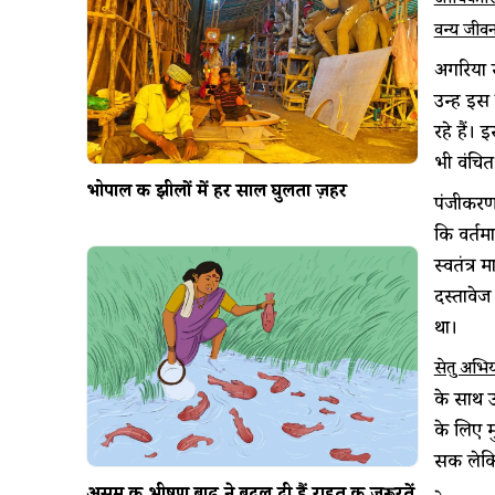
आधिकारिक
वन्य जीव
अगरिया स
उन्हें इ
रहे हैं।
भी वंचि
भोपाल की झीलों में हर साल घुलता ज़हर
पंजीकरण
कि वर्तम
स्वतंत्र
दस्तावेज
था।
सेतु अभि
के साथ 
के लिए म
सकें लेक