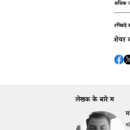
अधिक जा
#पिछड़े 
शेयर 
लेखक के बारे में
मह
मह