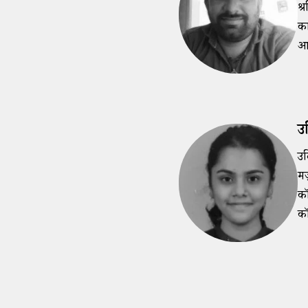
श्
का
आव
उ
उ
मज
कॉ
कॉ