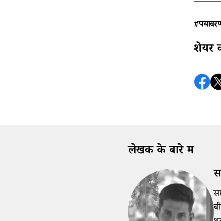
#पर्यावर
शेयर 
लेखक के बारे में
सद
सद
बी