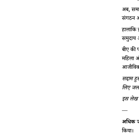
अब, समा
संगठन और
हालांकि 
समुदाय औ
बीए की प
महिला और
आजीविका
सद्दाम ह
लिए जलवाय
इस लेख को
—
अधिक जा
किया।