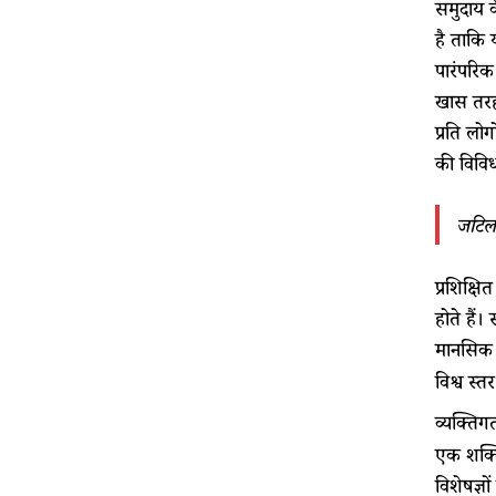
समुदाय क
है ताकि 
पारंपरिक
खास तरह 
प्रति लो
की विविध
जटिलत
प्रशिक्ष
होते हैं।
मानसिक 
विश्व स्
व्यक्तिग
एक शक्ति
विशेषज्ञ