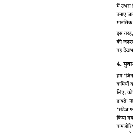
में उभरा
बनाए जान
मानसिक स
इस तरह,
की जरूरत
वह देखभाल
4. युवा
हम ‘जिनक
कमियों क
लिए, कोव
‘ न
डायरी
‘संडेज फ
किया गया
कमजोरिय