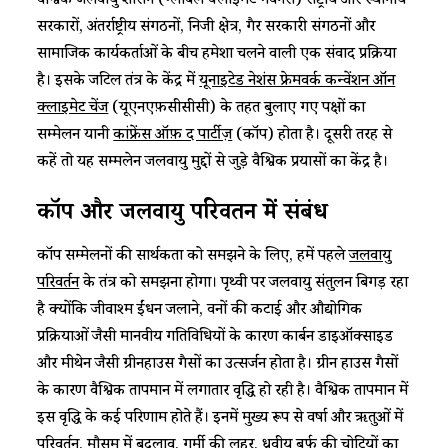
वैश्विक जलवायु शासन (ग्लोबल क्लाइमेट गवर्नेंस) राष्ट्रीय और स्थानीय
सरकारों, अंतर्राष्ट्रीय संगठनों, निजी क्षेत्र, गैर सरकारी संगठनों और
सामाजिक कार्यकर्ताओं के बीच हमेशा चलने वाली एक संवाद प्रक्रिया
है। इसके जटिल तंत्र के केंद्र में
यूनाइटेड नेशंस फ्रेमवर्क कन्वेंशन ऑन
क्लाइमेट चेंज
(यूएनएफ़सीसीसी) के तहत बुलाए गए पक्षों का
सम्मेलन यानी
कांफ्रेंस ऑफ़ द पार्टीज़
(कॉप) होता है। दूसरी तरह से
कहें तो यह सम्मलेन जलवायु मुद्दों से जुड़े वैश्विक प्रयासों का केंद्र है।
कॉप और जलवायु परिवर्तन में संबंध
कॉप सम्मेलनों की सार्थकता को समझने के लिए, हमें पहले
जलवायु
परिवर्तन
के तंत्र को समझना होगा। पृथ्वी पर जलवायु संतुलन बिगड़ रहा
है क्योंकि जीवाश्म ईंधन जलाने, वनों की कटाई और औद्योगिक
प्रक्रियाओं जैसी मानवीय गतिविधियों के कारण कार्बन डाइऑक्साइड
और मीथेन जैसी ग्रीनहाउस गैसों का उत्सर्जन होता है। ग्रीन हाउस गैसों
के कारण वैश्विक तापमान में लगातार वृद्धि हो रही है। वैश्विक तापमान में
इस वृद्धि के कई परिणाम होते हैं। इनमें मुख्य रूप से वर्षा और ऋतुओं में
परिवर्तन, मौसम में बदलाव, गर्मी की लहर, ध्रुवीय बर्फ की चोटियों का