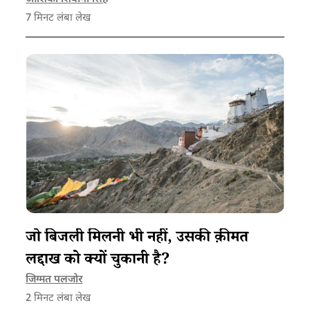
जा रही है, अगर ऐसा ही रहा तो हमारा भविष्य कैसा दिखेगा?
7
मिनट लंबा लेख
जो बिजली मिलनी भी नहीं, उसकी क़ीमत
लद्दाख को क्यों चुकानी है?
जिग्मत पलजोर
2
मिनट लंबा लेख