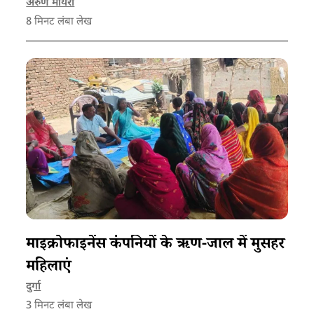
के मूल्य कैसे स्थापित कर सकते हैं।
अरुण मायरा
8
मिनट लंबा लेख
माइक्रोफाइनेंस कंपनियों के ऋण-जाल में मुसहर
महिलाएं
दुर्गा
3
मिनट लंबा लेख